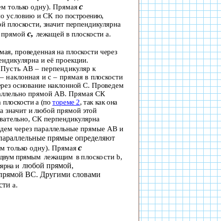
с
ем только одну). Прямая
по условию и СК по
построению,
ой плоскости,
значит
перпендикулярна
с
,
а прямой
лежащей в плоскости
a
.
мая, проведенная на плоскости через
ендикулярна и её проекции.
 Пусть АВ – перпендикуляр к
 – наклонная и с – прямая в
плоскости
рез основание наклонной С. Проведем
аллельно прямой АВ. Прямая СК
а
плоскости
a
(по
тореме 2
, так как она
,
а значит и любой прямой этой
вательно, СК перпендикулярна
дем через
параллельные прямые
АВ и
параллельные прямые определяют
с
ем только одну). Прямая
 двум прямым
лежащим
в
плоскости
b
,
любой прямой,
лярна и
 прямой ВС.
Другими словами
ости
a.