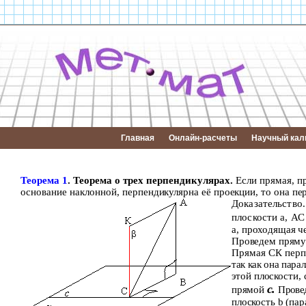
Главная
Онлайн-расчеты
Научный кал
Теорема 1
. Теорема о трех перпендикулярах.
Если прямая, пр
основание наклонной,
перпендикулярна её проекции, то она пе
Доказательство
плоскости
a
, АС
a
, проходящая ч
Проведем
прям
Прямая
СК перп
так как она пара
этой плоскости,
с.
прямой
Прове
плоскость
b
(пар