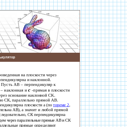
ькулятор
оведенная на плоскости через
рпендикулярна и наклонной.
. Пусть АВ – перпендикуляр к
с
 – наклонная и
-п
рямая в
плоскости
ерез основание наклонной С
K
.
ую
СК,
параллельно прямой АВ.
ендикулярна
плоскости
a
(по
тореме 2
,
ллельна АВ),
а значит и любой прямой
следовательно, СК перпендикулярна
дем через
параллельные прямые
АВ и СК
аллельные прямые определяют