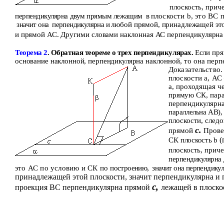
плоскость, прич
перпендикулярна двум прямым лежащим
в
плоскости
b
, это ВС 
значит она
перпендикулярна и
любой прямой, принадлежащей эт
и прямой АС.
Другими словами наклонная АС перпендикулярн
Теорема 2
. Обратная теореме о трех перпендикулярах.
Если пря
основание наклонной, перпендикулярна
наклонной, то она перп
Доказательство.
плоскости
a
, АС
a
,
проходящая че
прямую
СК,
пар
перпендикулярн
параллельна АВ)
плоскости,
следо
с.
прямой
Прове
(
СК
плоскость
b
плоскость, прич
перпендикулярна
это АС по условию и СК по
построению,
значит она перпендику
принадлежащей этой плоскости,
значит
перпендикулярна и
с
,
проекция ВС перпендикулярна прямой
лежащей в плоск