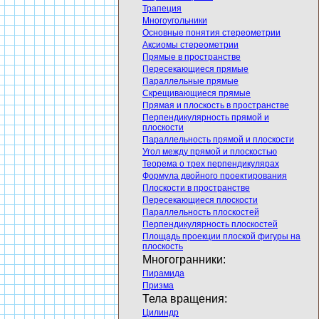
Трапеция
Многоугольники
Основные понятия стереометрии
Аксиомы стереометрии
Прямые в пространстве
Пересекающиеся прямые
Параллельные прямые
Скрещивающиеся прямые
Прямая и плоскость в пространстве
Перпендикулярность прямой и
плоскости
Параллельность прямой и плоскости
Угол между прямой и плоскостью
Теорема о трех перпендикулярах
Формула двойного проектирования
Плоскости в пространстве
Пересекающиеся плоскости
Параллельность плоскостей
Перпендикулярность плоскостей
Площадь проекции плоской фигуры на
плоскость
Многогранники:
Пирамида
Призма
Тела вращения:
Цилиндр