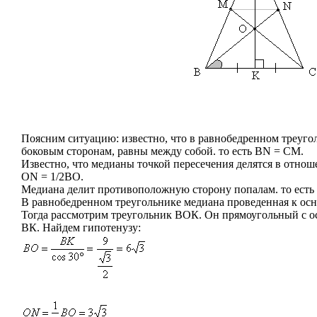
Поясним ситуацию: известно, что в равнобедренном треуго
боковым сторонам, равны между собой. то есть BN = CM.
Известно, что медианы точкой пересечения делятся в отноше
ON = 1/2BO.
Медиана делит противоположную сторону попалам. то есть 
В равнобедренном треугольнике медиана проведенная к осн
Тогда рассмотрим треугольник ВОК. Он прямоугольный с ос
ВК. Найдем гипотенузу: