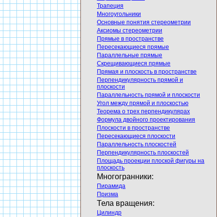
Трапеция
Многоугольники
Основные понятия стереометрии
Аксиомы стереометрии
Прямые в пространстве
Пересекающиеся прямые
Параллельные прямые
Скрещивающиеся прямые
Прямая и плоскость в пространстве
Перпендикулярность прямой и
плоскости
Параллельность прямой и плоскости
Угол между прямой и плоскостью
Теорема о трех перпендикулярах
Формула двойного проектирования
Плоскости в пространстве
Пересекающиеся плоскости
Параллельность плоскостей
Перпендикулярность плоскостей
Площадь проекции плоской фигуры на
плоскость
Многогранники:
Пирамида
Призма
Тела вращения:
Цилиндр