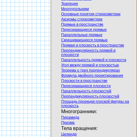
Трапеция
Многоугольники
Основные понятия стереометрии
Аксиомы стереометрии
Прямые в пространстве
Пересекающиеся прямые
Параллельные прямые
Скрещивающиеся прямые
Прямая и плоскость в пространстве
Перпендикулярность прямой и
плоскости
Параллельность прямой и плоскости
Угол между прямой и плоскостью
Теорема о трех перпендикулярах
Формула двойного проектирования
Плоскости в пространстве
Пересекающиеся плоскости
Параллельность плоскостей
Перпендикулярность плоскостей
Площадь проекции плоской фигуры на
плоскость
Многогранники:
Пирамида
Призма
Тела вращения:
Цилиндр