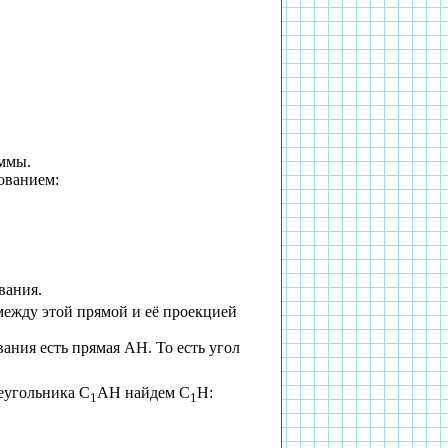
аммы.
ованием:
вания.
между этой прямой и её проекцией
ания есть прямая АН. То есть угол
реугольника С
АН найдем С
Н:
1
1