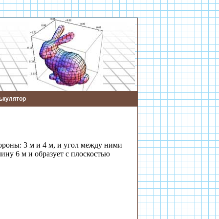
ькулятор
ороны: 3 м и 4 м, и угол между ними
лину 6 м и образует с плоскостью