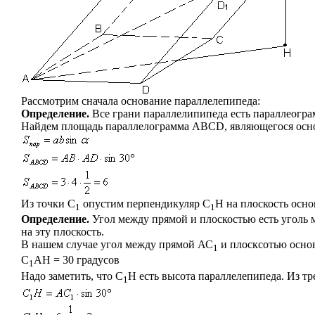
Рассмотрим сначала основание параллелепипеда:
Определение.
Все грани параллелипипеда есть параллеогр
Найдем площадь параллелограмма АВСD, являющегося осн
Из точки С
опустим перпендикуляр С
Н на плоскость осно
1
1
Определение.
Угол между прямой и плоскостью есть уголь 
на эту плоскость.
В нашем случае угол между прямой АС
и плосксотью основ
1
С
АН = 30 градусов
1
Надо заметить, что С
Н есть высота параллелепипеда. Из т
1